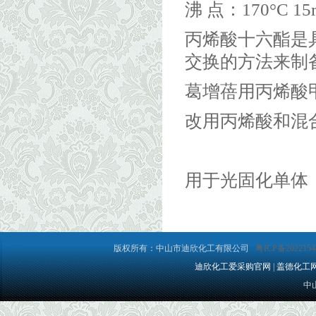
沸 点：
170°C 1
丙烯酸十六酯是
交换的方法来制
葛增蓓用丙烯酸
改用丙烯酸和混合
用于光固化单体
版权所有：中山市迪欣化工有限公司
粤ICP备2022154
迪欣化工爱采购官网
|
盖德化工
中