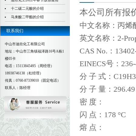
迪欣化工2022年春节放假通知
十二碳二元酸的介绍
本公司所有报
马来酸二甲酯的介绍
中文名称：
丙烯
联系我们
英文名称：
2-Pro
中山市迪欣化工有限公司
CAS No.：
13402
地址：中山市三角镇福泽路16号A栋1
楼05卡
EINECS号：
236-
电话：15113845495（周经理）
18938746138（杜经理）
分 子 式：
C19H3
传真：0760-87339010（固定电话）
分 子 量：
296.49
联系人：陈经理
密 度：
闪 点：
178 °C
熔 点：