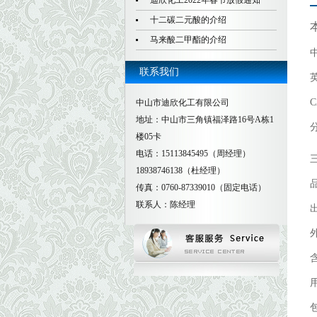
迪欣化工2022年春节放假通知
十二碳二元酸的介绍
马来酸二甲酯的介绍
联系我们
英
C
中山市迪欣化工有限公司
地址：中山市三角镇福泽路16号A栋1
分
楼05卡
电话：15113845495（周经理）
三
18938746138（杜经理）
传真：0760-87339010（固定电话）
联系人：陈经理
出
含