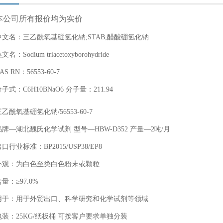
本公司所有报价均为实价
中文名：三乙酰氧基硼氢化钠;STAB;醋酸硼氢化钠
文名：Sodium triacetoxyborohydride
AS RN：56553-60-7
子式：C6H10BNaO6 分子量：211.94
乙酰氧基硼氢化钠/56553-60-7
品牌—湖北魏氏化学试剂 型号—HBW-D352 产量—2吨/月
口行业标准：BP2015/USP38/EP8
外观：为白色至类白色粉末或颗粒
量：≥97.0%
用于：用于外贸出口、科学研究和化学试剂等领域
包装：25KG/纸板桶 可按客户要求单独分装