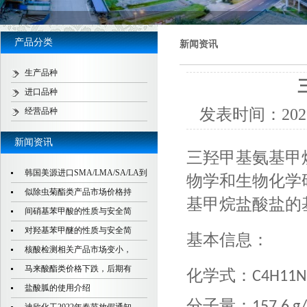
产品分类
新闻资讯
生产品种
进口品种
发表时间：
202
经营品种
新闻资讯
三羟甲基氨基甲
韩国美源进口SMA/LMA/SA/LA到
物学和生物化学
似除虫菊酯类产品市场价格持
基甲烷盐酸盐的
间硝基苯甲酸的性质与安全简
对羟基苯甲醚的性质与安全简
基本信息：
核酸检测相关产品市场变小，
马来酸酯类价格下跌，后期有
化学式：
C4H11
盐酸胍的使用介绍
分子量：