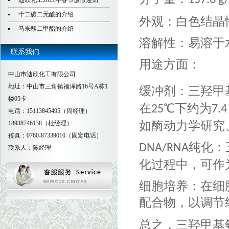
157.6 g
迪欣化工2022年春节放假通知
十二碳二元酸的介绍
外观：白色结晶
马来酸二甲酯的介绍
溶解性：易溶于
联系我们
用途方面：
中山市迪欣化工有限公司
地址：中山市三角镇福泽路16号A栋1
缓冲剂：三羟甲
楼05卡
在
℃下约为
25
7.4
电话：15113845495（周经理）
如酶动力学研究
18938746138（杜经理）
传真：0760-87339010（固定电话）
纯化：
DNA/RNA
联系人：陈经理
化过程中，可作
细胞培养：在细
配合物，以调节
总之，三羟甲基