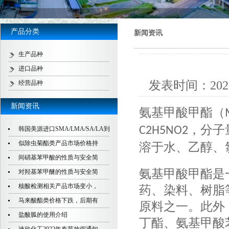
产品分类
新闻资讯
生产品种
进口品种
发表时间：
202
经营品种
新闻资讯
氨基甲酸甲酯（
，分子
C2H5NO2
韩国美源进口SMA/LMA/SA/LA到
似除虫菊酯类产品市场价格持
溶于水、乙醇、
间硝基苯甲酸的性质与安全简
氨基甲酸甲酯是
对羟基苯甲醚的性质与安全简
核酸检测相关产品市场变小，
药、染料、树脂
马来酸酯类价格下跌，后期有
原料之一。此外
盐酸胍的使用介绍
丁酯、氨基甲酸